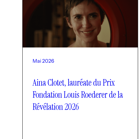
Mai 2026
Aina Clotet, lauréate du Prix
Fondation Louis Roederer de la
Révélation 2026