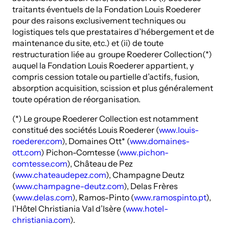
traitants éventuels de la Fondation Louis Roederer
pour des raisons exclusivement techniques ou
logistiques tels que prestataires d’hébergement et de
maintenance du site, etc.) et (ii) de toute
restructuration liée au groupe Roederer Collection(*)
auquel la Fondation Louis Roederer appartient, y
compris cession totale ou partielle d’actifs, fusion,
absorption acquisition, scission et plus généralement
toute opération de réorganisation.
(*) Le groupe Roederer Collection est notamment
constitué des sociétés Louis Roederer (
www.louis-
roederer.com
), Domaines Ott* (
www.domaines-
ott.com
) Pichon-Comtesse (
www.pichon-
comtesse.com
), Château de Pez
(
www.chateaudepez.com
), Champagne Deutz
(
www.champagne-deutz.com
), Delas Frères
(
www.delas.com
), Ramos-Pinto (
www.ramospinto.pt
),
l’Hôtel Christiania Val d’Isère (
www.hotel-
christiania.com
).