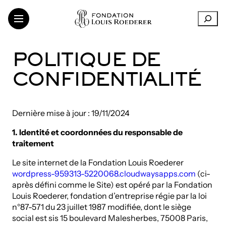
Aller
R
au
e
contenu
c
h
LA FONDATION
POLITIQUE DE
e
SOUTIEN AUX INSTITUTIONS
r
CONFIDENTIALITÉ
CRÉATION CONTEMPORAINE
c
h
TRANSMISSION DES CONNAISSANCES
e
THINKING SUSTAINABILITY
Dernière mise à jour : 19/11/2024
r
ART DANS LES VIGNOBLES
ARTISTES ET CHERCHEURS
1. Identité et coordonnées du responsable de
traitement
Le site internet de la Fondation Louis Roederer
wordpress-959313-5220068.cloudwaysapps.com
(ci-
LinkedIn
FR
EN
après défini comme le Site) est opéré par la Fondation
Louis Roederer, fondation d’entreprise régie par la loi
n°87-571 du 23 juillet 1987 modifiée, dont le siège
social est sis 15 boulevard Malesherbes, 75008 Paris,