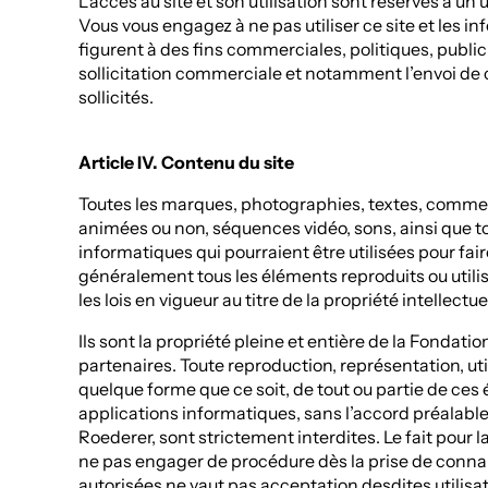
L’accès au site et son utilisation sont réservés à u
Vous vous engagez à ne pas utiliser ce site et les i
figurent à des fins commerciales, politiques, public
sollicitation commerciale et notamment l’envoi de 
sollicités.
Article IV. Contenu du site
Toutes les marques, photographies, textes, comment
animées ou non, séquences vidéo, sons, ainsi que to
informatiques qui pourraient être utilisées pour fair
généralement tous les éléments reproduits ou utilisé
les lois en vigueur au titre de la propriété intellectue
Ils sont la propriété pleine et entière de la Fondati
partenaires. Toute reproduction, représentation, uti
quelque forme que ce soit, de tout ou partie de ces
applications informatiques, sans l’accord préalable 
Roederer, sont strictement interdites. Le fait pour 
ne pas engager de procédure dès la prise de connai
autorisées ne vaut pas acceptation desdites utilisa