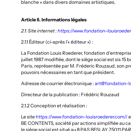
blanche » dans divers domaines artistiques.
Article II. Informations légales
2.1. Site internet :
https://www.fondation-louisroede
2.1.1 Éditeur (ci-après l’« éditeur ») :
La Fondation Louis Roederer, fondation d’entreprise 
juillet 1987 modifiée, dont le siège social est sis 
Paris, représentée par M. Fréderic Rouzaud, son pré
pouvoirs nécessaires en tant que président.
Adresse de courrier électronique :
art@fondation-l
Directeur de la publication : Frédéric Rouzaud
2.1.2 Conception et réalisation :
Le site
https://www.fondation-louisroederer.com//
e
BE CONTENTS, société par actions simplifiée au cap
le siège social est situé au 8 PAS BESLAY 75011 PAR