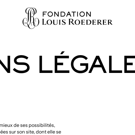
NS LÉGAL
IONS
AINE
NNAISSANCES
TY
ES
mieux de ses possibilités,
URS
ées sur son site, dont elle se