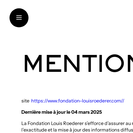
Aller
au
contenu
MENTIO
LA FONDATION
SOUTIEN AUX INSTITUT
CRÉATION CONTEMPOR
TRANSMISSION DES CO
site
https://www.fondation-louisroederer.com//
THINKING SUSTAINABILI
Dernière mise à jour le 04 mars 2025
ART DANS LES VIGNOBL
La Fondation Louis Roederer s’efforce d’assurer au 
ARTISTES ET CHERCHE
l’exactitude et la mise à jour des informations diffus