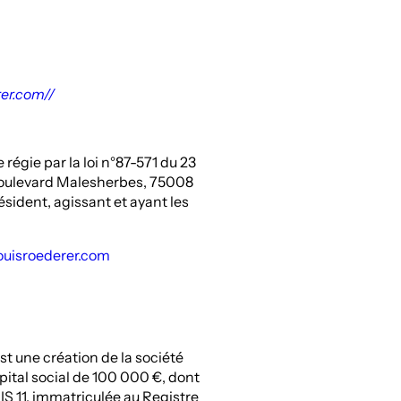
rer.com//
régie par la loi n°87-571 du 23
15 boulevard Malesherbes, 75008
sident, agissant et ayant les
ouisroederer.com
st une création de la société
ital social de 100 000 €, dont
IS 11, immatriculée au Registre