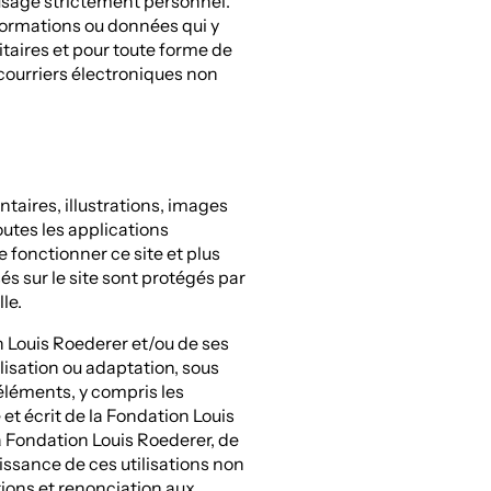
n usage strictement personnel.
nformations ou données qui y
itaires et pour toute forme de
courriers électroniques non
aires, illustrations, images
utes les applications
e fonctionner ce site et plus
s sur le site sont protégés par
lle.
on Louis Roederer et/ou de ses
lisation ou adaptation, sous
 éléments, y compris les
et écrit de la Fondation Louis
la Fondation Louis Roederer, de
ssance de ces utilisations non
tions et renonciation aux