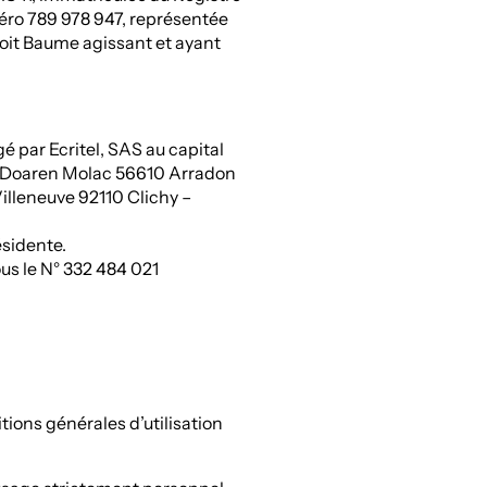
éro 789 978 947, représentée
t Baume agissant et ayant
 par Ecritel, SAS au capital
: 5 Doaren Molac 56610 Arradon
Villeneuve 92110 Clichy –
ésidente.
us le N° 332 484 021
tions générales d’utilisation