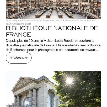
Bibliothèque nationale de France, Salle Ovale du site Richelieu après restauration ©
Jean-Christophe Ballot
BIBLIOTHÈQUE NATIONALE DE
FRANCE
Depuis plus de 20 ans, la Maison Louis Roederer soutient la
Bibliothèque nationale de France. Elle a souhaité créer la Bourse
de Recherche pour la photographie pour soutenir les travaux
scientifiques menés dans les collections, documenter et
Découvrir
valoriser le patrimoine photographique inestimable de
l’institution.
Découvrir