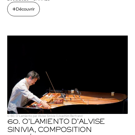
2026
Découvrir
Découvrir
© 60. O’Lamiento par Alvise Sinivia ©Joachim Bertrand
60. O’LAMIENTO D’ALVISE
SINIVIA, COMPOSITION