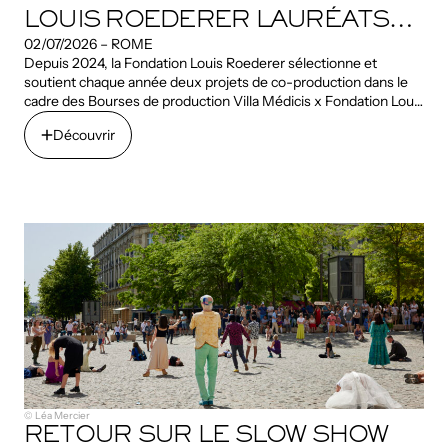
LOUIS ROEDERER LAURÉATS
02/07/2026 – ROME
2026
Depuis 2024, la Fondation Louis Roederer sélectionne et
soutient chaque année deux projets de co-production dans le
cadre des Bourses de production Villa Médicis x Fondation Louis
Roederer : un projet artistique et un projet de recherche.
Découvrir
Découvrir
© Léa Mercier
RETOUR SUR LE SLOW SHOW