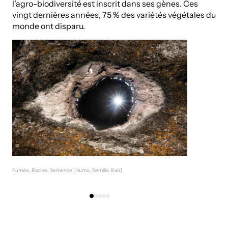
l’agro-biodiversité est inscrit dans ses gènes. Ces
vingt dernières années, 75 % des variétés végétales du
monde ont disparu.
Fumée, Racine, Semence [Humo, Semilla, Raíz]
Fu