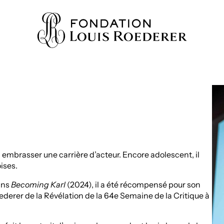
IONS
AINE
 embrasser une carrière d’acteur. Encore adolescent, il
NNAISSANCES
ises.
TY
ans
Becoming Karl
(2024), il a été récompensé pour son
ederer de la Révélation de la 64e Semaine de la Critique à
ES
URS