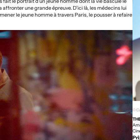
fait le portrait d’un jeune homme dont la vie bascule le
a affronter une grande épreuve. D’ici là, les médecins lui
mener le jeune homme à travers Paris, le pousser à refaire
© C
TH
Amé
Ci
Pri