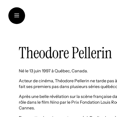
Aller
au
contenu
Theodore Pellerin
LA FONDATION
SOUTIEN AUX INSTITUT
Né le 13 juin 1997 à Québec, Canada.
CRÉATION CONTEMPOR
Acteur de cinéma, Théodore Pellerin ne tarde pas à
TRANSMISSION DES CO
fait ses premiers pas dans plusieurs séries québéco
THINKING SUSTAINABILI
Après une belle révélation sur la scène française d
rôle dans le film
Nino
par le Prix Fondation Louis Ro
ART DANS LES VIGNOBL
Cannes.
ARTISTES ET CHERCHE