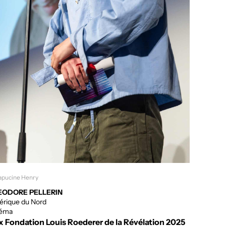
LinkedI
apucine Henry
EODORE PELLERIN
rique du Nord
néma
x Fondation Louis Roederer de la Révélation 2025