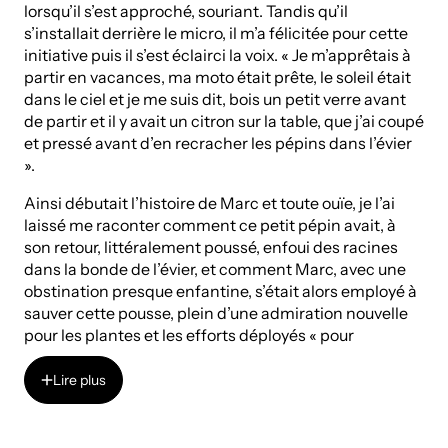
lorsqu’il s’est approché, souriant. Tandis qu’il
s’installait derrière le micro, il m’a félicitée pour cette
initiative puis il s’est éclairci la voix. « Je m’apprêtais à
partir en vacances, ma moto était prête, le soleil était
dans le ciel et je me suis dit, bois un petit verre avant
de partir et il y avait un citron sur la table, que j’ai coupé
et pressé avant d’en recracher les pépins dans l’évier
».
Ainsi débutait l’histoire de Marc et toute ouïe, je l’ai
laissé me raconter comment ce petit pépin avait, à
son retour, littéralement poussé, enfoui des racines
dans la bonde de l’évier, et comment Marc, avec une
obstination presque enfantine, s’était alors employé à
sauver cette pousse, plein d’une admiration nouvelle
pour les plantes et les efforts déployés « pour
accomplir cette chose magnifique ».
Lire plus
Nous étions en juillet 2022 ; je venais de lancer un
projet ambitieux dont le premier volet, mené à
Lire plus
l’Abbaye de Beauport, avait reçu un financement du