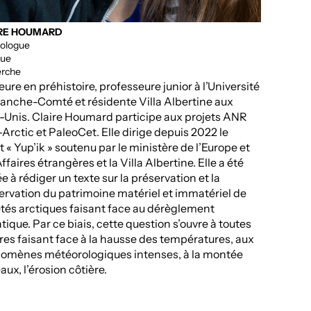
RE HOUMARD
LinkedI
ologue
que
erche
ure en préhistoire, professeure junior à l’Université
ranche-Comté et résidente Villa Albertine aux
s-Unis. Claire Houmard participe aux projets ANR
-Arctic et PaleoCet. Elle dirige depuis 2022 le
t « Yup’ik » soutenu par le ministère de l’Europe et
ffaires étrangères et la Villa Albertine. Elle a été
ée à rédiger un texte sur la préservation et la
ervation du patrimoine matériel et immatériel de
tés arctiques faisant face au dérèglement
tique. Par ce biais, cette question s’ouvre à toutes
res faisant face à la hausse des températures, aux
omènes météorologiques intenses, à la montée
aux, l’érosion côtière.