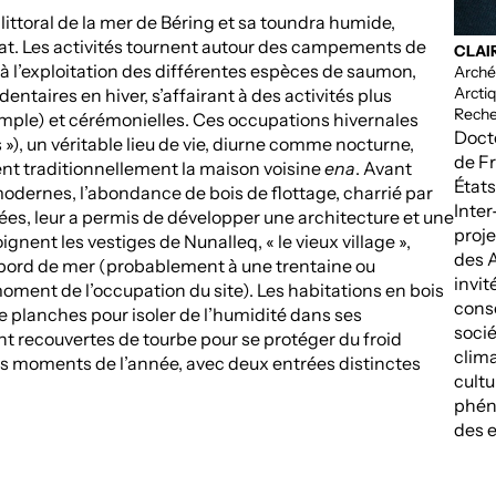
 littoral de la mer de Béring et sa toundra humide,
itat. Les activités tournent autour des campements de
CLAI
 à l’exploitation des différentes espèces de saumon,
Arché
Arcti
ntaires en hiver, s’affairant à des activités plus
Rech
exemple) et cérémonielles. Ces occupations hivernales
Docte
), un véritable lieu de vie, diurne comme nocturne,
de F
nt traditionnellement la maison voisine
ena
. Avant
État
ernes, l’abondance de bois de flottage, charrié par
Inter
érées, leur a permis de développer une architecture et une
proje
gnent les vestiges de Nunalleq, « le vieux village »,
des A
 bord de mer (probablement à une trentaine ou
invit
moment de l’occupation du site). Les habitations en bois
cons
de planches pour isoler de l’humidité dans ses
socié
 recouvertes de tourbe pour se protéger du froid
clima
res moments de l’année, avec deux entrées distinctes
cultu
ologique, a vu se succéder au moins trois générations
phén
itions tragiques de son abandon sont encore fidèlement
des e
2
agak
à quelques kilomètres au nord, à l’embouchure de
s survivants de l’attaque qui a touché « ce vieux village »