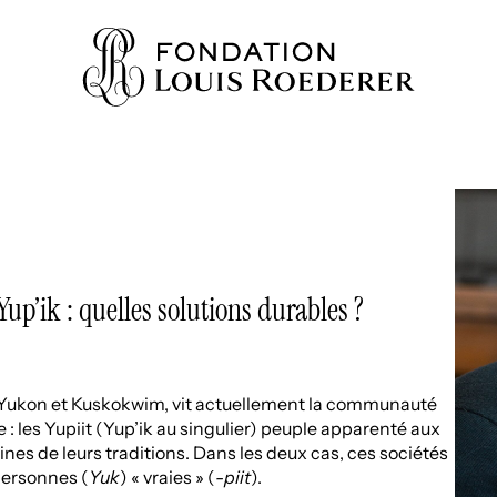
IONS
p’ik : quelles solutions durables ?
AINE
NNAISSANCES
TY
es Yukon et Kuskokwim, vit actuellement la communauté
: les Yupiit (Yup’ik au singulier) peuple apparenté aux
ES
taines de leurs traditions. Dans les deux cas, ces sociétés
 personnes (
Yuk
) « vraies » (
-piit
).
URS