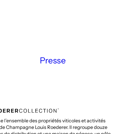
Presse
 l’ensemble des propriétés viticoles et activités
 de Champagne Louis Roederer. Il regroupe douze
ales de distribution et une maison de négoce, un pôle