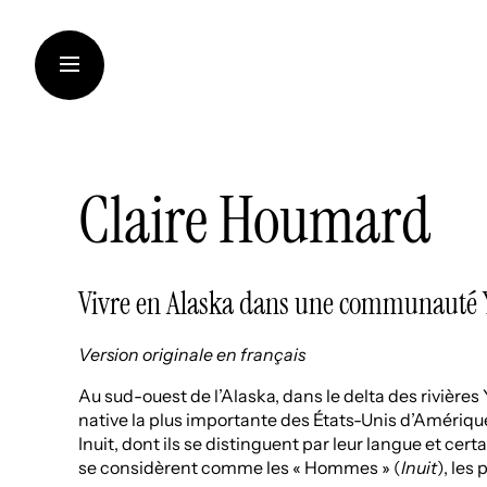
Aller
au
contenu
Claire Houmard
LA FONDATION
SOUTIEN AUX INSTITUT
Vivre en Alaska dans une communauté Yu
CRÉATION CONTEMPOR
TRANSMISSION DES CO
Version originale en français
THINKING SUSTAINABILI
Au sud-ouest de l’Alaska, dans le delta des rivièr
native la plus importante des États-Unis d’Amérique 
ART DANS LES VIGNOBL
Inuit, dont ils se distinguent par leur langue et cer
se considèrent comme les « Hommes » (
Inuit
), les
ARTISTES ET CHERCHE