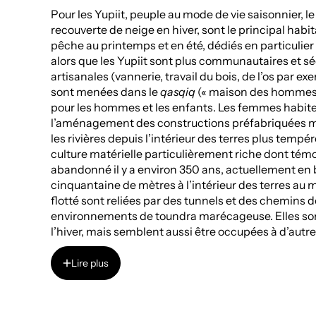
Pour les Yupiit, peuple au mode de vie saisonnier, le
recouverte de neige en hiver, sont le principal hab
pêche au printemps et en été, dédiés en particulier
alors que les Yupiit sont plus communautaires et séde
artisanales (vannerie, travail du bois, de l’os par 
sont menées dans le
qasqiq
(« maison des hommes »
pour les hommes et les enfants. Les femmes habite
l’aménagement des constructions préfabriquées mod
les rivières depuis l’intérieur des terres plus temp
culture matérielle particulièrement riche dont témoi
abandonné il y a environ 350 ans, actuellement en
cinquantaine de mètres à l’intérieur des terres au 
flotté sont reliées par des tunnels et des chemins 
environnements de toundra marécageuse. Elles sont
l’hiver, mais semblent aussi être occupées à d’aut
selon la saison. Ce site ancestral, désormais arché
1
Lire plus
durant le Petit âge glaciaire (1350-1850)
. Les cond
relatées dans la tradition orale du village de Quinh
Lire plus
la rivière Qanirtuuq, où se sont déplacés les dernier
autour de 1675 de notre ère.