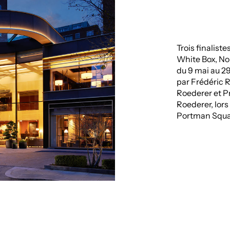
Trois finalist
White Box, No
du 9 mai au 2
par Frédéric
Roederer et P
Roederer, lor
Portman Squar