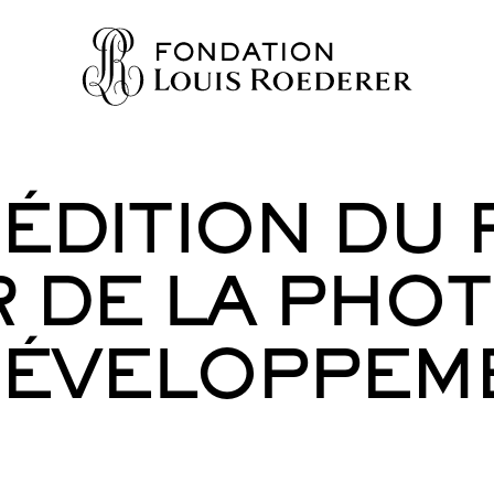
ÉDITION DU 
IONS
 DE LA PHO
AINE
NNAISSANCES
DÉVELOPPEM
TY
ES
URS