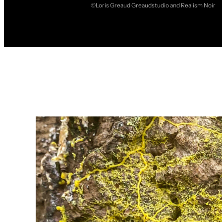
©Loris Greaud Greaudstudio and Realism Noir