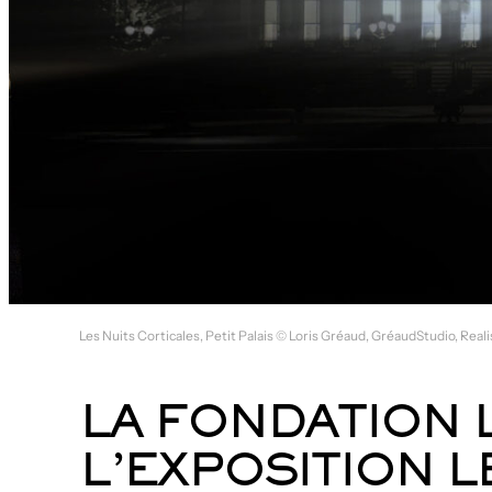
Les Nuits Corticales, Petit Palais © Loris Gréaud, GréaudStudio, Real
LA FONDATION 
L’EXPOSITION L