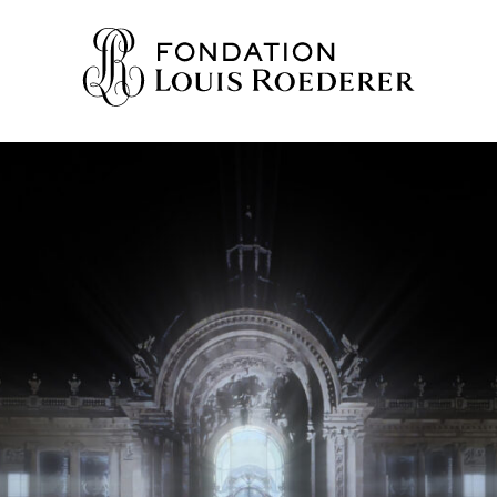
IONS
AINE
NNAISSANCES
TY
ES
URS