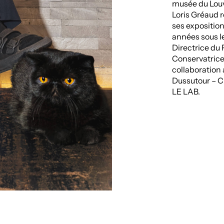
musée du Louv
Loris Gréaud r
ses expositio
années sous l
Directrice du P
Conservatrice 
collaboration
Dussutour – C
LE LAB.