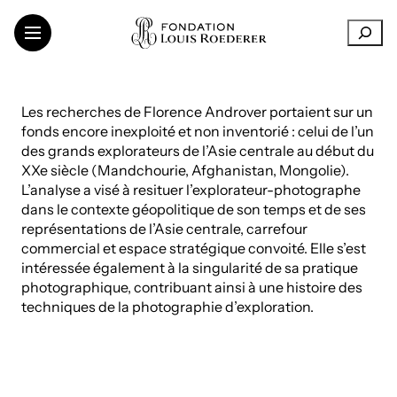
Aller
R
au
e
contenu
c
h
LA FONDATION
e
Les recherches de Florence Androver portaient sur un
SOUTIEN AUX INSTITUTIONS
r
fonds encore inexploité et non inventorié : celui de l’un
CRÉATION CONTEMPORAINE
c
des grands explorateurs de l’Asie centrale au début du
h
TRANSMISSION DES CONNAISSANCES
XXe siècle (Mandchourie, Afghanistan, Mongolie).
e
THINKING SUSTAINABILITY
L’analyse a visé à resituer l’explorateur-photographe
r
ART DANS LES VIGNOBLES
dans le contexte géopolitique de son temps et de ses
représentations de l’Asie centrale, carrefour
ARTISTES ET CHERCHEURS
commercial et espace stratégique convoité. Elle s’est
intéressée également à la singularité de sa pratique
photographique, contribuant ainsi à une histoire des
techniques de la photographie d’exploration.
LinkedIn
FR