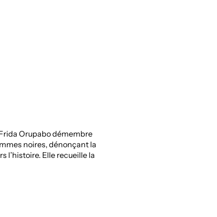
ne Frida Orupabo démembre
femmes noires, dénonçant la
 l’histoire. Elle recueille la
nt dans l’imagerie artistique,
u médicale, à laquelle elle
amiliales, pour aborder
té et la sexualité. Au-delà de
rices apparaissent, elle