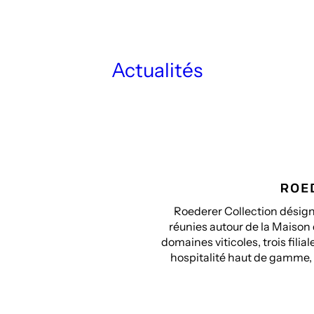
d’objectivation, de fixation et
plice. Frida Orupabo met en
rminent la façon dont nous
nisent notre pensée.
Actualités
ent occulter la réalité
 l’écologie et la lutte des
uer avec l’environnement. Pour
inaire sur les débuts de la
ns entre les vignes des États-
uve une parcelle de vignes
tes plus sauvages».
Roederer Collection désigne
réunies autour de la Maison
domaines viticoles, trois fili
hospitalité haut de gamme, e