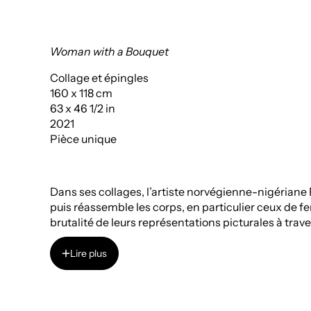
Woman with a Bouquet
Collage et épingles
160 x 118 cm
63 x 46 1/2 in
2021
Pièce unique
Dans ses collages, l’artiste norvégienne-nigéria
puis réassemble les corps, en particulier ceux de 
brutalité de leurs représentations picturales à travers
matière visuelle de son œuvre sur Internet, en puisa
mais aussi populaire, scientifique, ethnographique o
Lire plus
intègre des photographies issues de ses archives f
notamment la violence coloniale, le racisme, l’identi
Lire plus
ses collages, où des déchirures aux allures de cicat