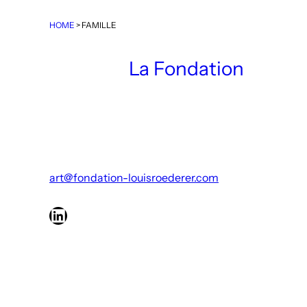
déconstruit les stéréotypes ainsi que les processus 
d’altération dont la photographie s’est rendue com
HOME
>
FAMILLE
avant les structures sociales et politiques qui déte
voyons les images, et comment ces structures orga
La Fondation
Cette vision romantique du paysage pourrait facilem
quotidienne de l’agriculture, les enjeux complexes de
personnes qui s’efforcent de collaborer, de dialog
figurer cela, je fais lire au personnage un texte imag
viticulture, afin de mettre aussi en évidence les lie
Unis et celles de l’Europe. Au-dessous de lui se tro
cultivée, qui contraste avec les collines environnan
art@fondation-louisroederer.com
LinkedIn