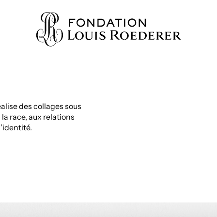
éalise des collages sous
IONS
la race, aux relations
l’identité.
AINE
NNAISSANCES
TY
ES
URS