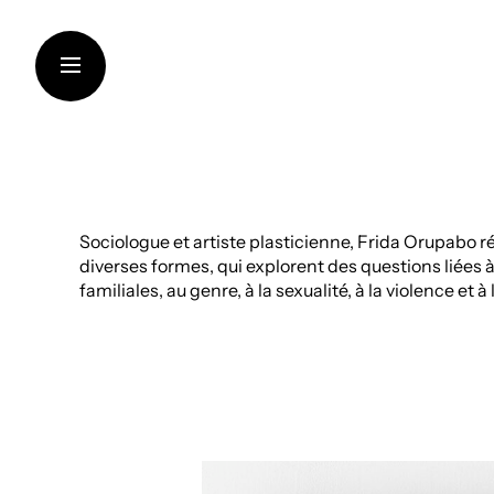
Aller
au
contenu
LA FONDATION
Sociologue et artiste plasticienne, Frida Orupabo r
SOUTIEN AUX INSTITUT
diverses formes, qui explorent des questions liées à 
familiales, au genre, à la sexualité, à la violence et à 
CRÉATION CONTEMPOR
TRANSMISSION DES CO
THINKING SUSTAINABILI
ART DANS LES VIGNOBL
ARTISTES ET CHERCHE