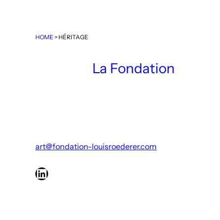
HOME
>
HÉRITAGE
La Fondation
art@fondation-louisroederer.com
LinkedIn