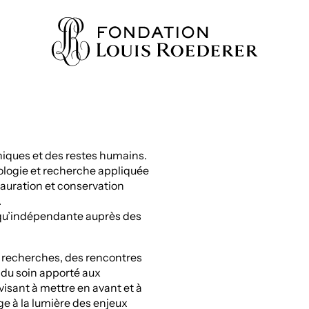
niques et des restes humains.
IONS
éologie et recherche appliquée
auration et conservation
AINE
.
 qu’indépendante auprès des
NNAISSANCES
TY
 recherches, des rencontres
ES
 du soin apporté aux
visant à mettre en avant et à
URS
ge à la lumière des enjeux