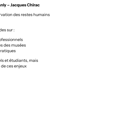
nly – Jacques Chirac
rvation des restes humains
es sur :
rofessionnels
ues des musées
pratiques
s et étudiants, mais
 de ces enjeux