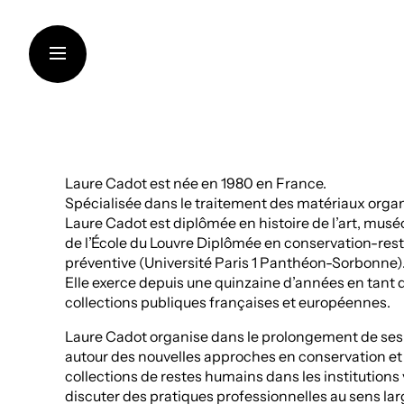
Aller
au
contenu
LA FONDATION
Laure Cadot est née en 1980 en France.
Spécialisée dans le traitement des matériaux orga
SOUTIEN AUX INSTITUT
Laure Cadot est diplômée en histoire de l’art, mus
de l’École du Louvre Diplômée en conservation-rest
CRÉATION CONTEMPOR
préventive (Université Paris 1 Panthéon-Sorbonne)
Elle exerce depuis une quinzaine d’années en tant
TRANSMISSION DES CO
collections publiques françaises et européennes.
THINKING SUSTAINABILI
Laure Cadot organise dans le prolongement de ses
ART DANS LES VIGNOBL
autour des nouvelles approches en conservation et
collections de restes humains dans les institutions 
ARTISTES ET CHERCHE
discuter des pratiques professionnelles au sens lar