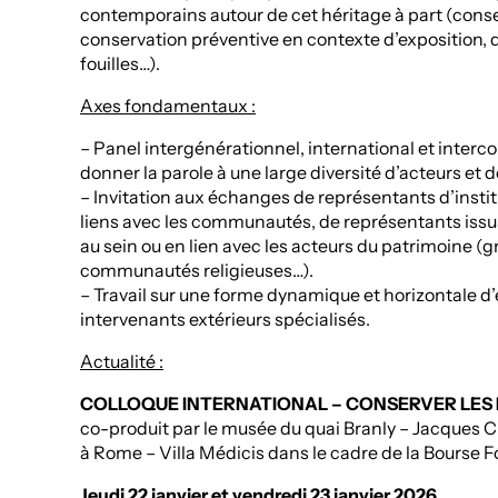
contemporains autour de cet héritage à part (conse
conservation préventive en contexte d’exposition, d
fouilles…).
Axes fondamentaux :
– Panel intergénérationnel, international et inter
donner la parole à une large diversité d’acteurs et d
– Invitation aux échanges de représentants d’inst
liens avec les communautés, de représentants iss
au sein ou en lien avec les acteurs du patrimoine (g
communautés religieuses…).
– Travail sur une forme dynamique et horizontale 
intervenants extérieurs spécialisés.
Actualité :
COLLOQUE INTERNATIONAL – CONSERVER LES
co-produit par le musée du quai Branly – Jacques 
à Rome – Villa Médicis dans le cadre de la Bourse 
Jeudi 22 janvier et vendredi 23 janvier 2026