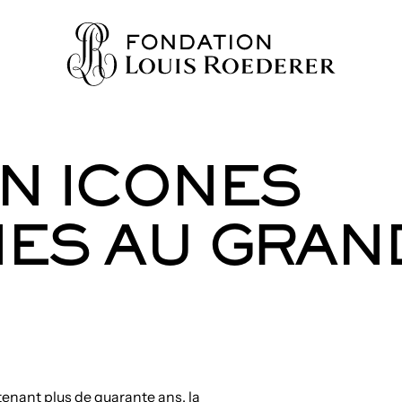
N ICONES
IONS
ES AU GRAND
AINE
NNAISSANCES
TY
ES
URS
tenant plus de quarante ans, la