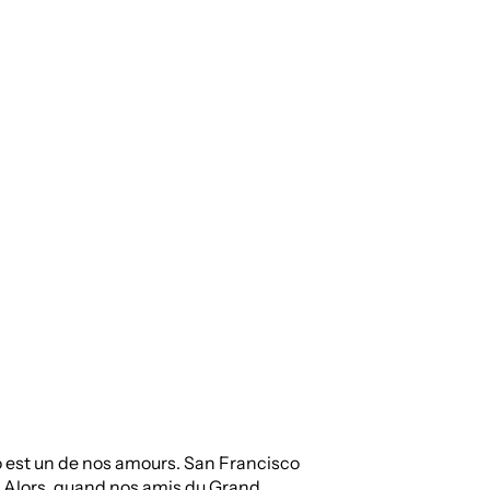
LinkedI
 est un de nos amours. San Francisco
Alors, quand nos amis du Grand