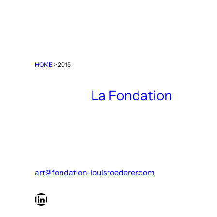
HOME
>
2015
La Fondation
art@fondation-louisroederer.com
LinkedIn