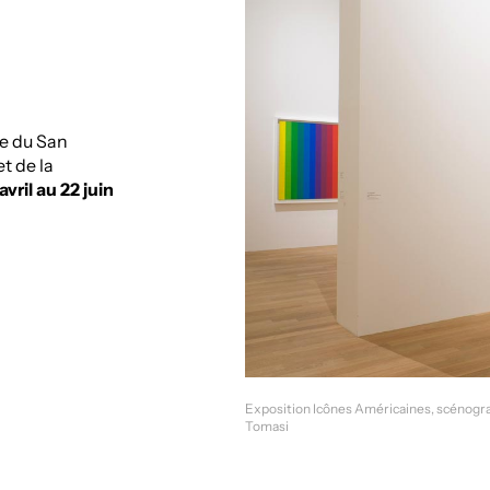
re du San
t de la
avril au 22 juin
Exposition Icônes Américaines, scénogra
Tomasi