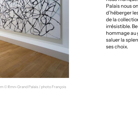
Palais nous on
d’héberger le
de la collectio
irrésistible. B
hommage au g
saluer la sple
ses choix.
dam © Rmn-Grand Palais / photo François