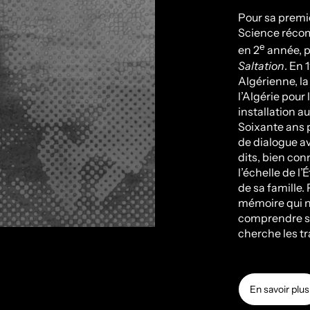
Pour sa premiè
Science réco
e
en 2
année, p
Saltation
. En 
Algérienne, la
l’Algérie pour
installation a
Soixante ans p
de dialogue av
dits, bien con
l’échelle de l
de sa famille.
mémoire qui n
comprendre s
cherche les tr
En savoir plus