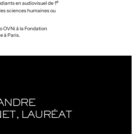
e
udiants en audiovisuel de 1
t les sciences humaines ou
éo OVNi à la Fondation
 à Paris.
ANDRE
ET, LAURÉAT