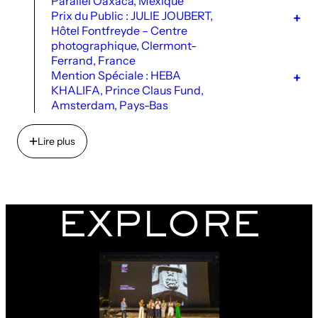
Parallel Oaxaca, Mexique
Prix du Public : JULIE JOUBERT,
Hôtel Fontfreyde – Centre
photographique, Clermont-
Ferrand, France
Mention Spéciale : HEBA
KHALIFA, Prince Claus Fund,
Amsterdam, Pays-Bas
Lire plus
Lire plus
EXPLORE