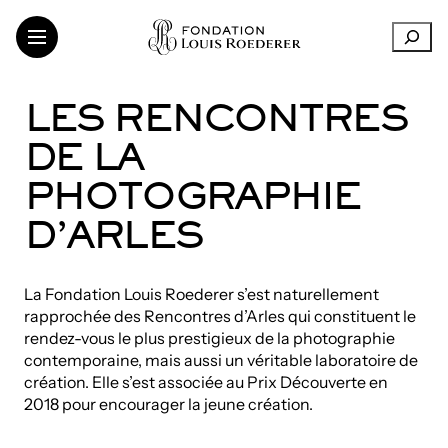
Aller
R
au
e
contenu
c
h
LA FONDATION
LES RENCONTRES
e
SOUTIEN AUX INSTITUTIONS
r
DE LA
CRÉATION CONTEMPORAINE
c
h
TRANSMISSION DES CONNAISSANCES
PHOTOGRAPHIE
e
THINKING SUSTAINABILITY
r
D’ARLES
ART DANS LES VIGNOBLES
ARTISTES ET CHERCHEURS
La Fondation Louis Roederer s’est naturellement
rapprochée des Rencontres d’Arles qui constituent le
rendez-vous le plus prestigieux de la photographie
LinkedIn
FR
EN
contemporaine, mais aussi un véritable laboratoire de
création. Elle s’est associée au Prix Découverte en
2018 pour encourager la jeune création.