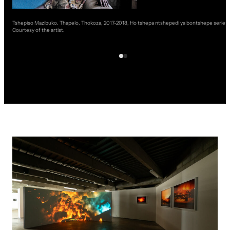
Tshepiso Mazibuko. Thapelo, Thokoza, 2017-2018, Ho tshepa ntshepedi ya bontshepe series.
Courtesy of the artist.