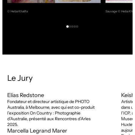
© Heba Khalifa
Sauvage © Heba Khal
Le Jury
Elias Redstone
Keish
Fondateur et directeur artistique de PHOTO
Artist
Australia, à Melbourne, avec qui est co-produit
dans un
l’exposition On Country : Photographie
l’ICP,
d’Australie, présenté aux Rencontres d’Arles
Museum,
2025.
Huxley-
Marcella Legrand Marer
aujourd