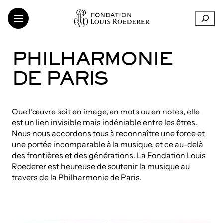
Aller
R
au
e
contenu
c
h
LA FONDATION
PHILHARMONIE
e
SOUTIEN AUX INSTITUTIONS
r
DE PARIS
CRÉATION CONTEMPORAINE
c
h
TRANSMISSION DES CONNAISSANCES
e
THINKING SUSTAINABILITY
Que l’œuvre soit en image, en mots ou en notes, elle
r
ART DANS LES VIGNOBLES
est un lien invisible mais indéniable entre les êtres.
ARTISTES ET CHERCHEURS
Nous nous accordons tous à reconnaître une force et
une portée incomparable à la musique, et ce au-delà
des frontières et des générations. La Fondation Louis
Roederer est heureuse de soutenir la musique au
LinkedIn
FR
EN
travers de la Philharmonie de Paris.