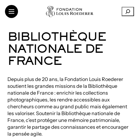
Aller
R
au
e
contenu
c
h
LA FONDATION
BIBLIOTHÈQUE
e
SOUTIEN AUX INSTITUTIONS
r
NATIONALE DE
CRÉATION CONTEMPORAINE
c
h
TRANSMISSION DES CONNAISSANCES
FRANCE
e
THINKING SUSTAINABILITY
r
ART DANS LES VIGNOBLES
Depuis plus de 20 ans, la Fondation Louis Roederer
ARTISTES ET CHERCHEURS
soutient les grandes missions de la Bibliothèque
nationale de France : enrichir les collections
photographiques, les rendre accessibles aux
chercheurs comme au grand public mais également
LinkedIn
FR
EN
les valoriser. Soutenir la Bibliothèque nationale de
France, c’est protéger une mémoire patrimoniale,
garantir le partage des connaissances et encourager
la pensée agile.